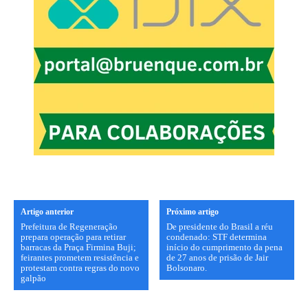
Artigo anterior
Próximo artigo
Prefeitura de Regeneração
De presidente do Brasil a réu
prepara operação para retirar
condenado: STF determina
barracas da Praça Firmina Buji;
início do cumprimento da pena
feirantes prometem resistência e
de 27 anos de prisão de Jair
protestam contra regras do novo
Bolsonaro.
galpão