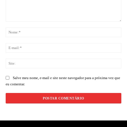
Comentário:
No
E-
mai
Sit
Salve meu nome, e-mail e site neste navegador para a próxima vez que
eu comentar.