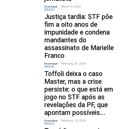
bruenque
-
March 4, 2026
BRASIL
Justiça tardia: STF põe
fim a oito anos de
impunidade e condena
mandantes do
assassinato de Marielle
Franco
bruenque
-
February 26, 2026
BRASIL
Toffoli deixa o caso
Master, mas a crise
persiste: o que está em
jogo no STF após as
revelações da PF, que
apontam possíveis...
bruenque
-
February 13, 2026
BRASIL