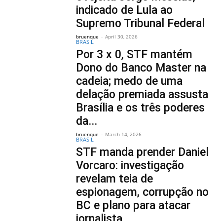
indicado de Lula ao
Supremo Tribunal Federal
bruenque
-
April 30, 2026
BRASIL
Por 3 x 0, STF mantém
Dono do Banco Master na
cadeia; medo de uma
delação premiada assusta
Brasília e os três poderes
da...
bruenque
-
March 14, 2026
BRASIL
STF manda prender Daniel
Vorcaro: investigação
revelam teia de
espionagem, corrupção no
BC e plano para atacar
jornalista