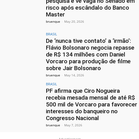
pesquisa e vê vaga no Senado em
risco após escândalo do Banco
Master
bruenque
-
May 20, 2026
BRASIL
De ‘nunca tive contato’ a ‘irmão’:
Flávio Bolsonaro negocia repasse
de R$ 134 milhões com Daniel
Vorcaro para produção de filme
sobre Jair Bolsonaro
bruenque
-
May 14, 2026
BRASIL
PF afirma que Ciro Nogueira
recebia mesada mensal de até R$
500 mil de Vorcaro para favorecer
interesses do banqueiro no
Congresso Nacional
bruenque
-
May 7, 2026