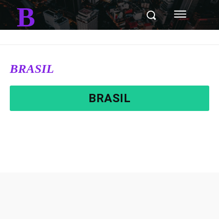
B
BRASIL
BRASIL
CIDADES
DESTAQUES
ESPORTES
GERAL
MANCHETE
MUNDO
POLITICA