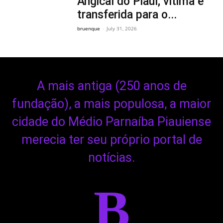
Angical do Piauí; vítima é
transferida para o...
bruenque
-
July 31, 2026
A mais antiga (250 anos de
fundação), a mais populosa, a maior
cidade do Médio Parnaíba Piauiense
merecia ter seu próprio portal de
notícias.
B