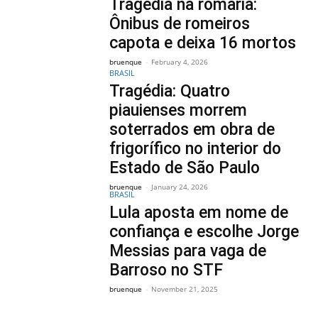
Tragédia na romaria:
Ônibus de romeiros
capota e deixa 16 mortos
bruenque
-
February 4, 2026
BRASIL
Tragédia: Quatro
piauienses morrem
soterrados em obra de
frigorífico no interior do
Estado de São Paulo
bruenque
-
January 24, 2026
BRASIL
Lula aposta em nome de
confiança e escolhe Jorge
Messias para vaga de
Barroso no STF
bruenque
-
November 21, 2025