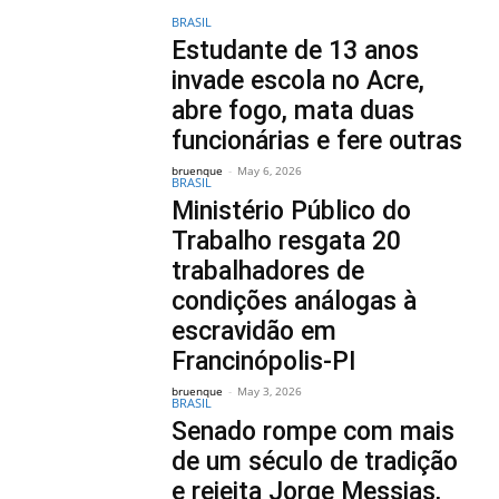
BRASIL
Estudante de 13 anos
invade escola no Acre,
abre fogo, mata duas
funcionárias e fere outras
bruenque
-
May 6, 2026
BRASIL
Ministério Público do
Trabalho resgata 20
trabalhadores de
condições análogas à
escravidão em
Francinópolis-PI
bruenque
-
May 3, 2026
BRASIL
Senado rompe com mais
de um século de tradição
e rejeita Jorge Messias,