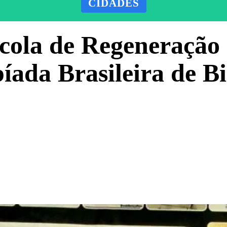
CIDADES
scola de Regeneração 
íada Brasileira de Bi
Facebook
X
Pinterest
ADO