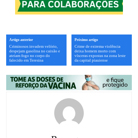
Artigo anterior
Próximo artigo
Criminosos invadem velório,
Crime de extrema violência
despejam gasolina no caixão e
deixa homem morto com
ateiam fogo no corpo do
vísceras expostas na zona leste
falecido em Teresina
da capital piauiense