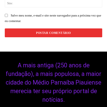
Sit
Salve meu nome, e-mail e site neste navegador para a próxima vez que
eu comentar.
A mais antiga (250 anos de
fundação), a mais populosa, a maior
cidade do Médio Parnaíba Piauiense
merecia ter seu próprio portal de
notícias.