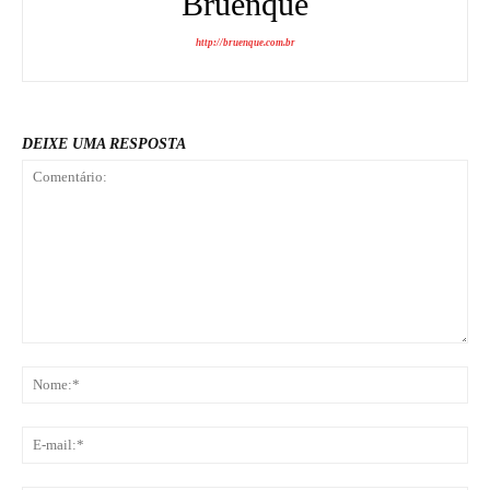
Bruenque
http://bruenque.com.br
DEIXE UMA RESPOSTA
Comentário:
No
E-
mai