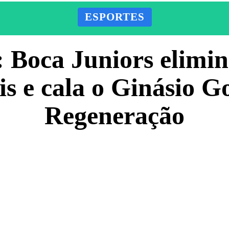
ESPORTES
 Boca Juniors elimin
is e cala o Ginásio 
Regeneração
Facebook
X
Pinterest
ADO