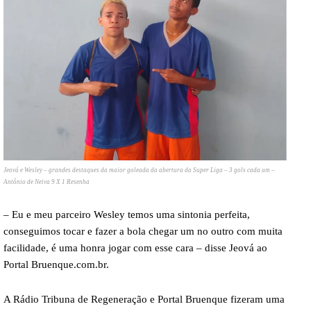
Jeová e Wesley – grandes destaques da maior goleada da abertura da Super Liga – 3 gols cada um –
Antônio de Neiva 9 X 1 Resenha
– Eu e meu parceiro Wesley temos uma sintonia perfeita,
conseguimos tocar e fazer a bola chegar um no outro com muita
facilidade, é uma honra jogar com esse cara – disse Jeová ao
Portal Bruenque.com.br.
A Rádio Tribuna de Regeneração e Portal Bruenque fizeram uma