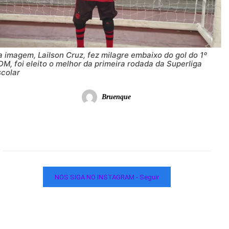
 imagem, Lailson Cruz, fez milagre embaixo do gol do 1º
M, foi eleito o melhor da primeira rodada da Superliga
scolar
Bruenque
NOS SIGA NO INSTAGRAM - Seguir