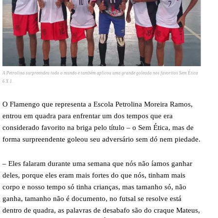
A Petrolina surpreendeu todo o mundo e também aplicou uma grande goleada nos favoritos Sem Ética
6 X 1.
O Flamengo que representa a Escola Petrolina Moreira Ramos,
entrou em quadra para enfrentar um dos tempos que era
considerado favorito na briga pelo título – o Sem Ética, mas de
forma surpreendente goleou seu adversário sem dó nem piedade.
– Eles falaram durante uma semana que nós não íamos ganhar
deles, porque eles eram mais fortes do que nós, tinham mais
corpo e nosso tempo só tinha crianças, mas tamanho só, não
ganha, tamanho não é documento, no futsal se resolve está
dentro de quadra, as palavras de desabafo são do craque Mateus,