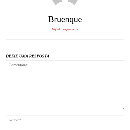
Bruenque
http://bruenque.com.br
DEIXE UMA RESPOSTA
Comentário:
No