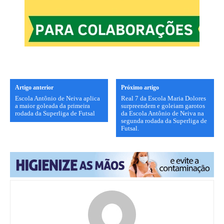
Artigo anterior
Próximo artigo
Escola Antônio de Neiva aplica
Real 7 da Escola Maria Dolores
a maior goleada da primeira
surpreendem e goleiam garotos
rodada da Superliga de Futsal
da Escola Antônio de Neiva na
segunda rodada da Superliga de
Futsal.