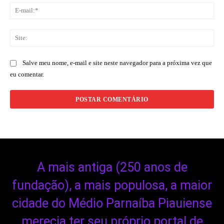
E-
mai
Sit
Salve meu nome, e-mail e site neste navegador para a próxima vez que
eu comentar.
A mais antiga (250 anos de
fundação), a mais populosa, a maior
cidade do Médio Parnaíba Piauiense
merecia ter seu próprio portal de