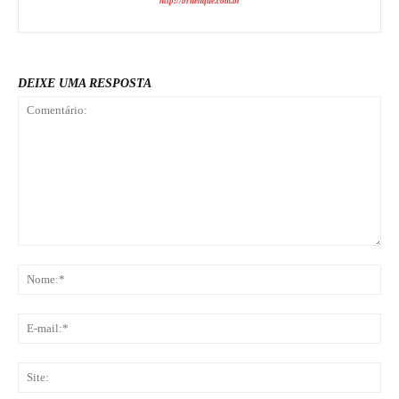
http://bruenque.com.br
DEIXE UMA RESPOSTA
Comentário:
No
E-
mai
Sit