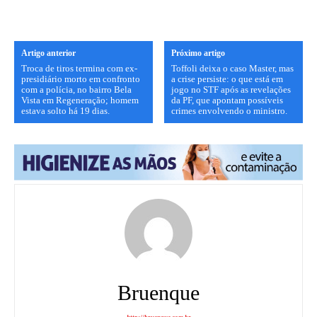
Artigo anterior
Próximo artigo
Troca de tiros termina com ex-
Toffoli deixa o caso Master, mas
presidiário morto em confronto
a crise persiste: o que está em
com a polícia, no bairro Bela
jogo no STF após as revelações
Vista em Regeneração; homem
da PF, que apontam possíveis
estava solto há 19 dias.
crimes envolvendo o ministro.
Bruenque