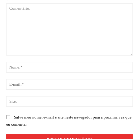
Comentário:
No
E-
mai
Sit
Salve meu nome, e-mail e site neste navegador para a próxima vez que
eu comentar.