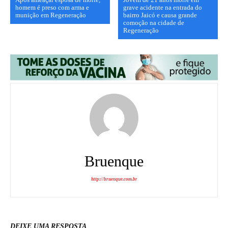
homem é preso com arma e
grave acidente na entrada do
munição em Regeneração
bairro Jaicó e causa grande
comoção na cidade de
Regeneração
Bruenque
http://bruenque.com.br
DEIXE UMA RESPOSTA