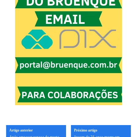
Artigo anterior
Próximo artigo
Após ameaçar esposa de morte,
Jovem de 21 anos morre em