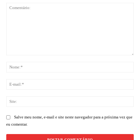
Comentário:
No
E-
mai
Sit
Salve meu nome, e-mail e site neste navegador para a próxima vez que
eu comentar.