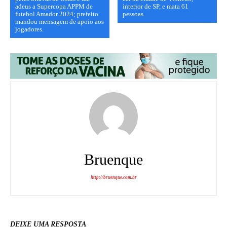
adeus a Supercopa APPM de
interior de SP, e mata 61
futebol Amador 2024; prefeito
pessoas.
mandou mensagem de apoio aos
jogadores.
Bruenque
http://bruenque.com.br
DEIXE UMA RESPOSTA