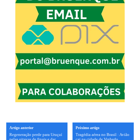
Artigo anterior
Próximo artigo
Regeneração perde para Uruçuí
Tragédia aérea no Brasil : Avião
pelas oitavas de finais e dar
cai na cidade de Vinhedo,