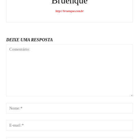
Bruenque
http://bruenque.com.br
DEIXE UMA RESPOSTA
Comentário:
No
E-
mai