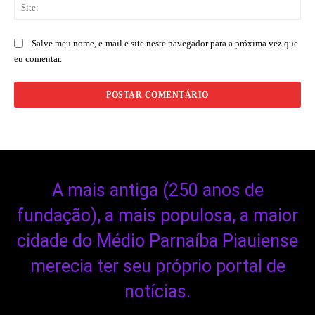
Sit
Salve meu nome, e-mail e site neste navegador para a próxima vez que
eu comentar.
A mais antiga (250 anos de
fundação), a mais populosa, a maior
cidade do Médio Parnaíba Piauiense
merecia ter seu próprio portal de
notícias.