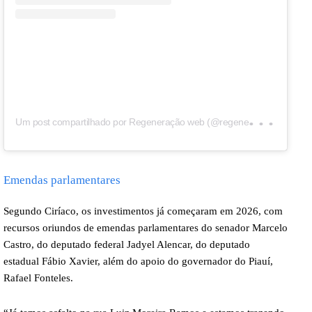
U
m post compartilhado por Regeneração web (@regeneracaoweb)
Emendas parlamentares
Segundo Ciríaco, os investimentos já começaram em 2026, com
recursos oriundos de emendas parlamentares do senador Marcelo
Castro, do deputado federal Jadyel Alencar, do deputado
estadual Fábio Xavier, além do apoio do governador do Piauí,
Rafael Fonteles.