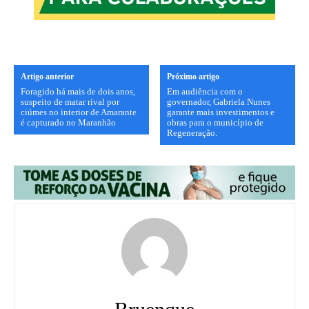
Artigo anterior
Próximo artigo
Foragido há mais de dois anos,
Em audiência com o
suspeito de matar rival por
governador, Gabriela Nunes
ciúmes no interior de Amarante
garante mais investimentos e
é capturado no Maranhão
obras para o município de
Regeneração.