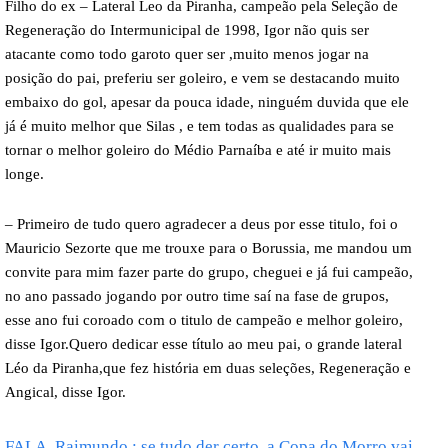
Filho do ex – Lateral Leo da Piranha, campeão pela Seleção de
Regeneração do Intermunicipal de 1998, Igor não quis ser
atacante como todo garoto quer ser ,muito menos jogar na
posição do pai, preferiu ser goleiro, e vem se destacando muito
embaixo do gol, apesar da pouca idade, ninguém duvida que ele
já é muito melhor que Silas , e tem todas as qualidades para se
tornar o melhor goleiro do Médio Parnaíba e até ir muito mais
longe.
– Primeiro de tudo quero agradecer a deus por esse titulo, foi o
Mauricio Sezorte que me trouxe para o Borussia, me mandou um
convite para mim fazer parte do grupo, cheguei e já fui campeão,
no ano passado jogando por outro time saí na fase de grupos,
esse ano fui coroado com o titulo de campeão e melhor goleiro,
disse Igor.Quero dedicar esse título ao meu pai, o grande lateral
Léo da Piranha,que fez história em duas seleções, Regeneração e
Angical, disse Igor.
FALA, Raimundo : se tudo der certo, a Copa do Morro vai