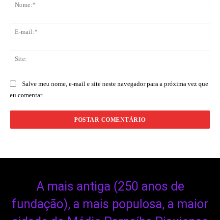
No
E-
mai
Sit
Salve meu nome, e-mail e site neste navegador para a próxima vez que
eu comentar.
A mais antiga (250 anos de
fundação), a mais populosa, a maior