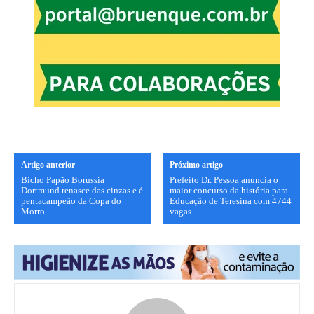
Artigo anterior
Próximo artigo
Bicho Papão Borussia
Prefeito Dr. Pessoa anuncia o
Dortmund renasce das cinzas e é
maior concurso da história para
pentacampeão da Copa do
Educação de Teresina com 4744
Morro.
vagas