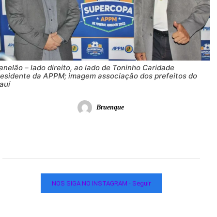
nelão – lado direito, ao lado de Toninho Caridade
residente da APPM; imagem associação dos prefeitos do
auí
Bruenque
NOS SIGA NO INSTAGRAM - Seguir