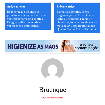
Artigo anterior
Próximo artigo
Regeneração está entre as
Palmeirais domina, vence
primeiras cidades do Piauí que
Regeneração no Alfredão e se
vão receber a vacina contra a
torna a 1ª seleção a garantir
Dengue; saiba quem primeiro
classificação para fase de mata a
vai receber o imunizante.
mata da 2ª Copa Regional dos
Quarentões do Médio Parnaíba
Bruenque
http://bruenque.com.br