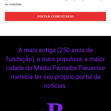
eu comentar.
A mais antiga (250 anos de
fundação), a mais populosa, a maior
cidade do Médio Parnaíba Piauiense
merecia ter seu próprio portal de
notícias.
B