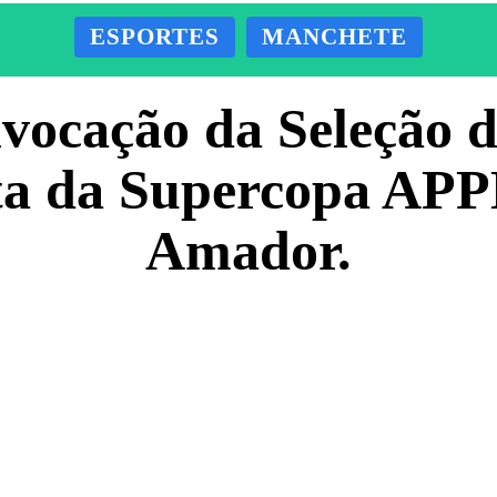
ESPORTES
MANCHETE
nvocação da Seleção 
uta da Supercopa APP
Amador.
Facebook
X
Pinterest
ADO