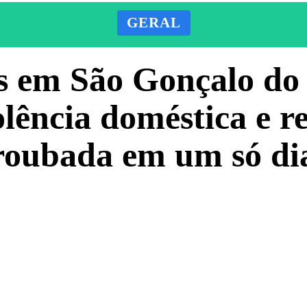
GERAL
s em São Gonçalo do
lência doméstica e 
roubada em um só di
Facebook
X
Pinterest
ADO