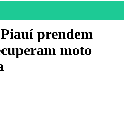
 Piauí prendem
recuperam moto
a
WhatsApp