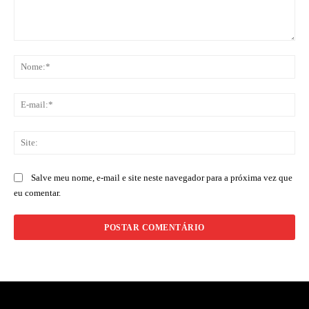
Comentário:
No
E-
mai
Sit
Salve meu nome, e-mail e site neste navegador para a próxima vez que
eu comentar.