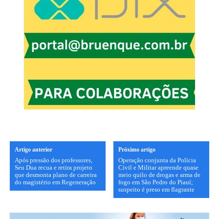
Artigo anterior
Próximo artigo
Após pressão dos professores,
Operação conjunta da Polícia
Seu Dua recua e retira projeto
Civil e Militar apreende quase
que desmonta plano de carreira
meio quilo de drogas e arma de
do magistério em Regeneração
fogo em São Pedro do Piauí;
suspeito é preso em flagrante