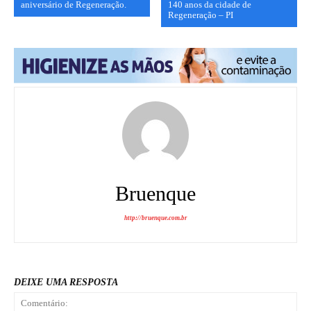
aniversário de Regeneração.
140 anos da cidade de
Regeneração – PI
Bruenque
http://bruenque.com.br
DEIXE UMA RESPOSTA