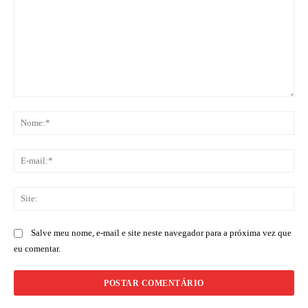
Comentário:
No
E-
mai
Sit
Salve meu nome, e-mail e site neste navegador para a próxima vez que
eu comentar.