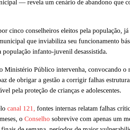
unicipal — revela um cenário de abandono que
por cinco conselheiros eleitos pela população, 
unicipal que inviabiliza seu funcionamento bási
população infanto-juvenil desassistida.
 o Ministério Público intervenha, convocando o
de obrigar a gestão a corrigir falhas estruturai
el pela proteção de crianças e adolescentes.
elo
canal 121,
fontes internas relatam falhas crít
 meses, o
Conselho
sobrevive com apenas um mot
 finais de semana, períodos de maior vulnerabilid