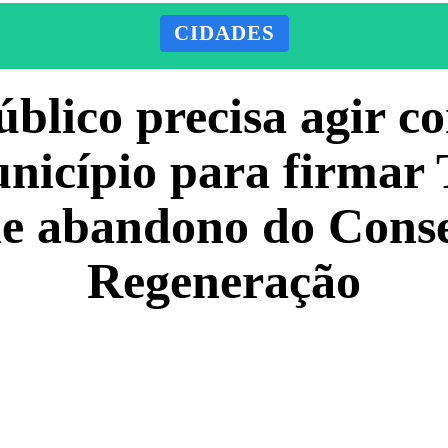
CIDADES
úblico precisa agir c
nicípio para firmar
de abandono do Conse
Regeneração
Facebook
X
Pinterest
ADO