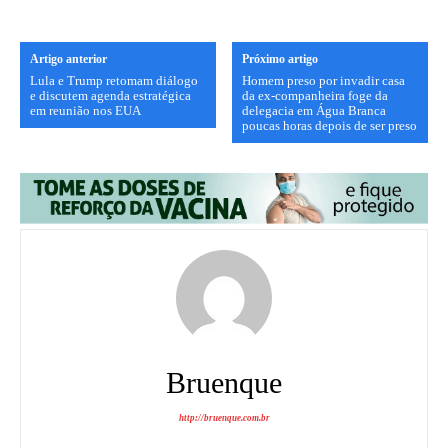
Artigo anterior
Próximo artigo
Lula e Trump retomam diálogo
Homem preso por invadir casa
e discutem agenda estratégica
da ex-companheira foge da
em reunião nos EUA
delegacia em Água Branca
poucas horas depois de ser preso
Bruenque
http://bruenque.com.br