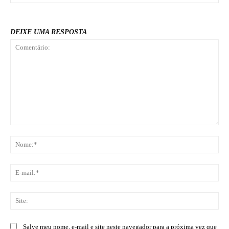
DEIXE UMA RESPOSTA
Comentário:
No
E-
mai
Sit
Salve meu nome, e-mail e site neste navegador para a próxima vez que