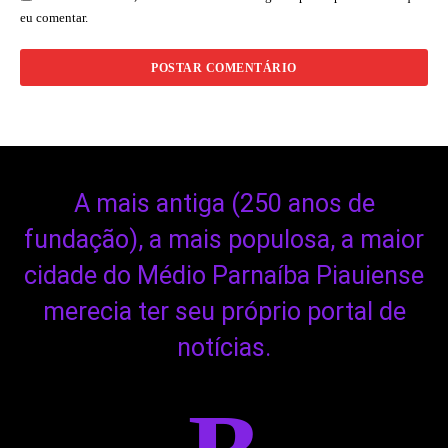
eu comentar.
A mais antiga (250 anos de
fundação), a mais populosa, a maior
cidade do Médio Parnaíba Piauiense
merecia ter seu próprio portal de
notícias.
B