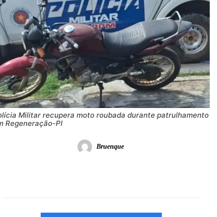
olícia Militar recupera moto roubada durante patrulhamento
m Regeneração-PI
Bruenque