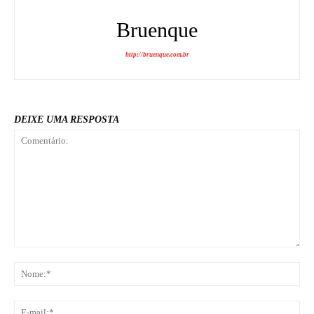
Bruenque
http://bruenque.com.br
DEIXE UMA RESPOSTA
Comentário:
No
E-