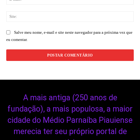
mai
Sit
Salve meu nome, e-mail e site neste navegador para a próxima vez que
eu comentar.
A mais antiga (250 anos de
fundação), a mais populosa, a maior
cidade do Médio Parnaíba Piauiense
merecia ter seu próprio portal de