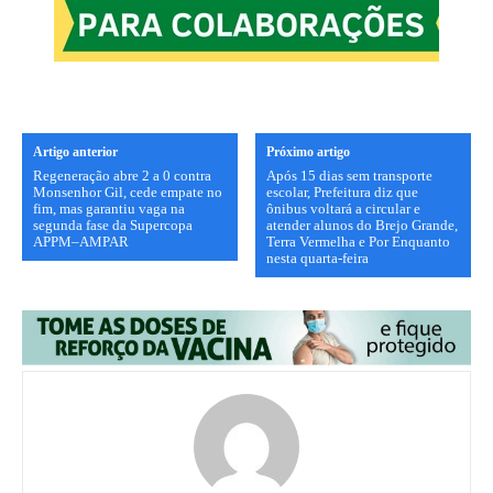
Artigo anterior
Próximo artigo
Regeneração abre 2 a 0 contra
Após 15 dias sem transporte
Monsenhor Gil, cede empate no
escolar, Prefeitura diz que
fim, mas garantiu vaga na
ônibus voltará a circular e
segunda fase da Supercopa
atender alunos do Brejo Grande,
APPM–AMPAR
Terra Vermelha e Por Enquanto
nesta quarta-feira