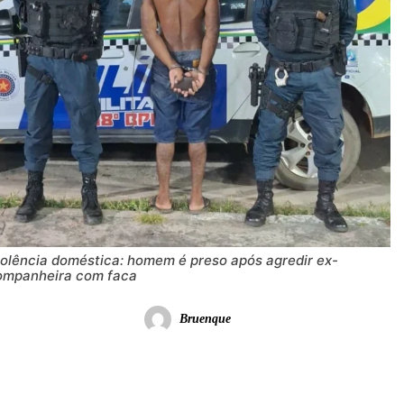
iolência doméstica: homem é preso após agredir ex-
ompanheira com faca
Bruenque