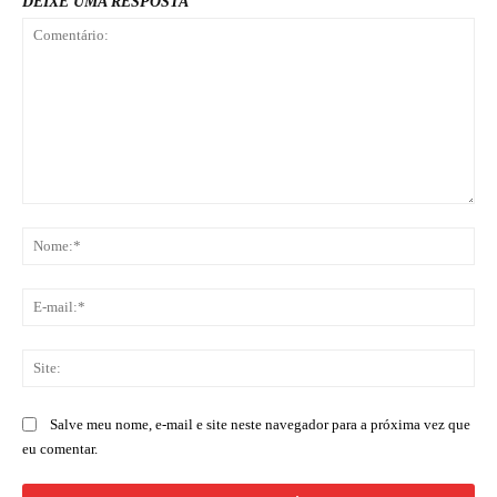
DEIXE UMA RESPOSTA
Comentário:
No
E-
mai
Sit
Salve meu nome, e-mail e site neste navegador para a próxima vez que
eu comentar.