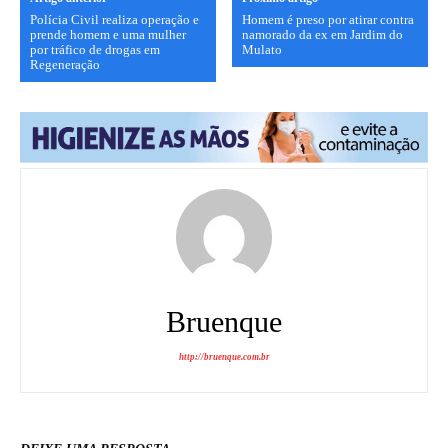
Polícia Civil realiza operação e
Homem é preso por atirar contra
prende homem e uma mulher
namorado da ex em Jardim do
por tráfico de drogas em
Mulato
Regeneração
Bruenque
http://bruenque.com.br