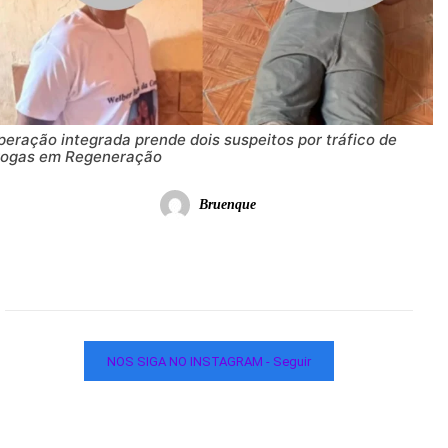
eração integrada prende dois suspeitos por tráfico de
rogas em Regeneração
Bruenque
NOS SIGA NO INSTAGRAM - Seguir