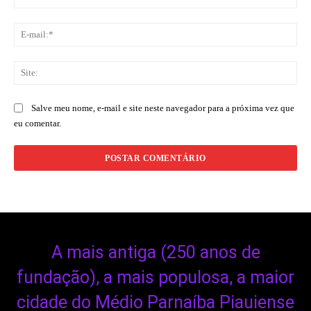
E-
mai
Sit
Salve meu nome, e-mail e site neste navegador para a próxima vez que
eu comentar.
A mais antiga (250 anos de
fundação), a mais populosa, a maior
cidade do Médio Parnaíba Piauiense