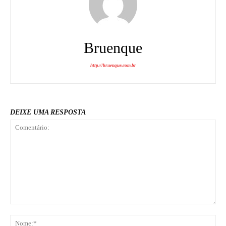
Bruenque
http://bruenque.com.br
DEIXE UMA RESPOSTA
Comentário:
No