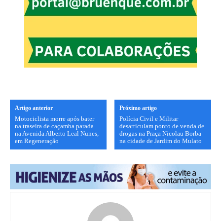
Artigo anterior
Próximo artigo
Motociclista morre após bater
Polícia Civil e Militar
na traseira de caçamba parada
desarticulam ponto de venda de
na Avenida Alberto Leal Nunes,
drogas na Praça Nicolau Borba
em Regeneração
na cidade de Jardim do Mulato