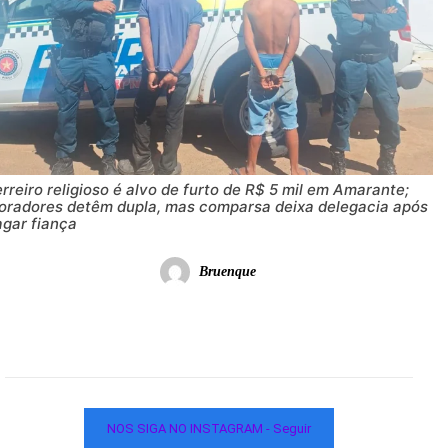
rreiro religioso é alvo de furto de R$ 5 mil em Amarante;
oradores detêm dupla, mas comparsa deixa delegacia após
agar fiança
Bruenque
NOS SIGA NO INSTAGRAM - Seguir