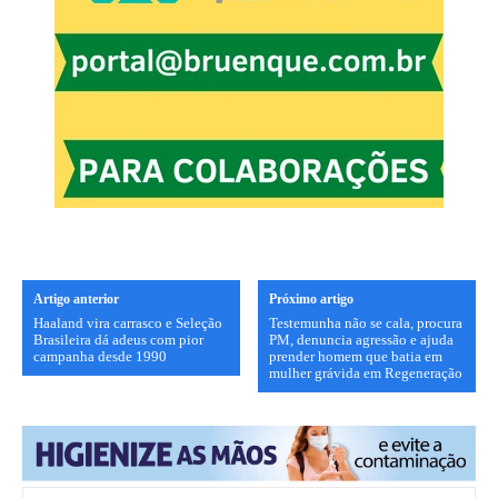
Artigo anterior
Próximo artigo
Haaland vira carrasco e Seleção
Testemunha não se cala, procura
Brasileira dá adeus com pior
PM, denuncia agressão e ajuda
campanha desde 1990
prender homem que batia em
mulher grávida em Regeneração