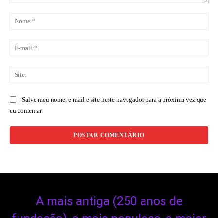
Comentário:
No
E-
mai
Sit
Salve meu nome, e-mail e site neste navegador para a próxima vez que
eu comentar.
A mais antiga (250 anos de