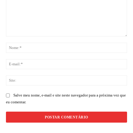
Comentário:
No
E-
mai
Sit
Salve meu nome, e-mail e site neste navegador para a próxima vez que
eu comentar.