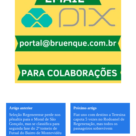
Artigo anterior
Próximo artigo
Seleção Regenerense perde nos
Fiat uno com destino a Teresina
pênaltis para o Moral de São
capota 5 vezes no Rodoanel de
Gonçalo, mas se classifica para
Regeneração, mas todos os
segunda fase do 2º torneio de
passageiros sobrevivem
Futsal do Bairro de Montevidéu