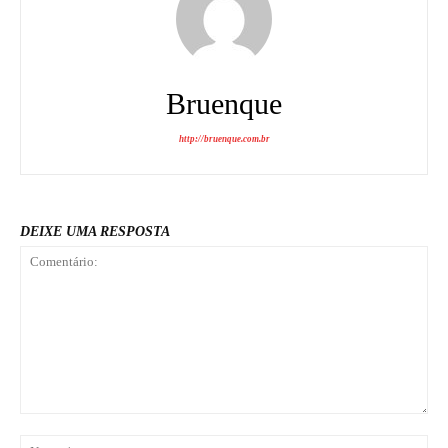
Bruenque
http://bruenque.com.br
DEIXE UMA RESPOSTA
Comentário:
No