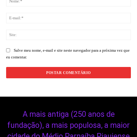
E-
mai
Sit
Salve meu nome, e-mail e site neste navegador para a próxima vez que
eu comentar.
A mais antiga (250 anos de
fundação), a mais populosa, a maior
cidade do Médio Parnaíba Piauiense