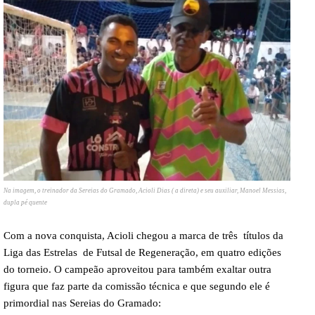
Na imagem, o treinador da Sereias do Gramado, Acioli Dias ( a direta) e seu auxiliar, Manoel Messias,
dupla pé quente
Com a nova conquista, Acioli chegou a marca de três títulos da
Liga das Estrelas de Futsal de Regeneração, em quatro edições
do torneio. O campeão aproveitou para também exaltar outra
figura que faz parte da comissão técnica e que segundo ele é
primordial nas Sereias do Gramado: