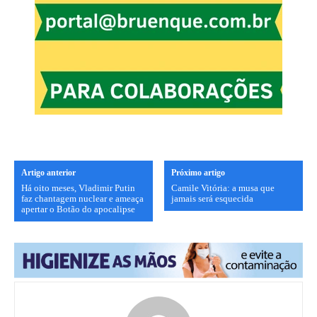
Artigo anterior
Próximo artigo
Há oito meses, Vladimir Putin
Camile Vitória: a musa que
faz chantagem nuclear e ameaça
jamais será esquecida
apertar o Botão do apocalipse