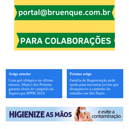
Artigo anterior
Próximo artigo
Com gol olímpico no último
Família de Regeneração pede
minuto, Murici dos Portelas
ajuda para encontrar jovem que
garante título de campeão da
desapareceu a caminho do
Supercopa APPM 2024.
trabalho em São Paulo.