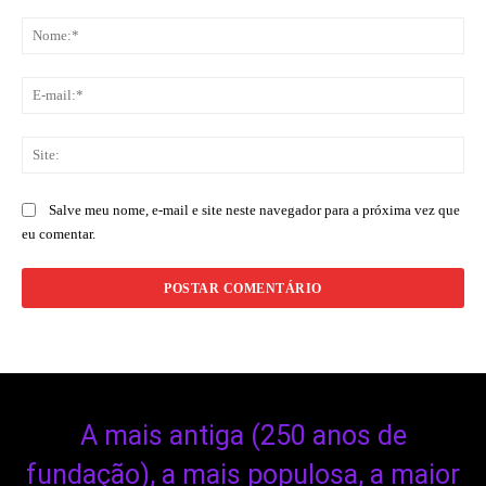
Comentário:
No
E-
mai
Sit
Salve meu nome, e-mail e site neste navegador para a próxima vez que
eu comentar.
A mais antiga (250 anos de
fundação), a mais populosa, a maior