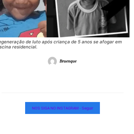
egeneração de luto após criança de 5 anos se afogar em
scina residencial.
Bruenque
NOS SIGA NO INSTAGRAM - Seguir