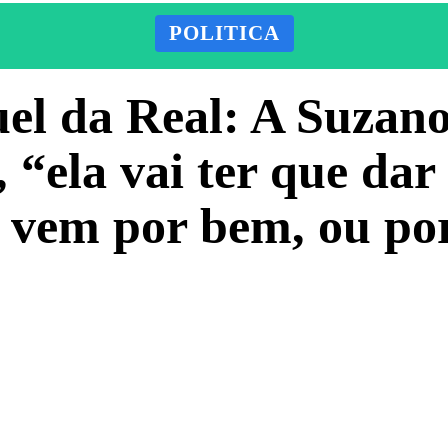
POLITICA
l da Real: A Suzano 
, “ela vai ter que dar
 vem por bem, ou po
Facebook
X
Pinterest
ADO