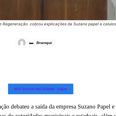
e Regeneração. cobrou explicações da Suzano papel e celulo
Bruenque
NOS SIGA NO INSTAGRAM - Seguir
ção debateu a saída da empresa Suzano Papel e 
as de autoridades municipais e estaduais, além d