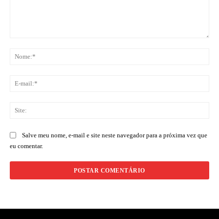
Comentário:
No
E-
mai
Sit
Salve meu nome, e-mail e site neste navegador para a próxima vez que
eu comentar.