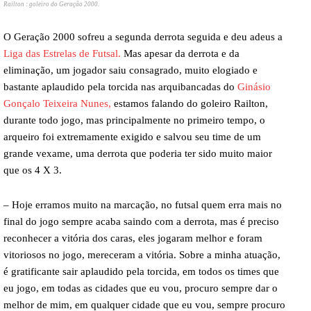
Railton : goleiro do Geração 2000.
O Geração 2000 sofreu a segunda derrota seguida e deu adeus a
Liga das Estrelas de Futsal.
Mas apesar da derrota e da
eliminação, um jogador saiu consagrado, muito elogiado e
bastante aplaudido pela torcida nas arquibancadas do
Ginásio
Gonçalo Teixeira Nunes,
estamos falando do goleiro Railton,
durante todo jogo, mas principalmente no primeiro tempo, o
arqueiro foi extremamente exigido e salvou seu time de um
grande vexame, uma derrota que poderia ter sido muito maior
que os 4 X 3.
– Hoje erramos muito na marcação, no futsal quem erra mais no
final do jogo sempre acaba saindo com a derrota, mas é preciso
reconhecer a vitória dos caras, eles jogaram melhor e foram
vitoriosos no jogo, mereceram a vitória. Sobre a minha atuação,
é gratificante sair aplaudido pela torcida, em todos os times que
eu jogo, em todas as cidades que eu vou, procuro sempre dar o
melhor de mim, em qualquer cidade que eu vou, sempre procuro