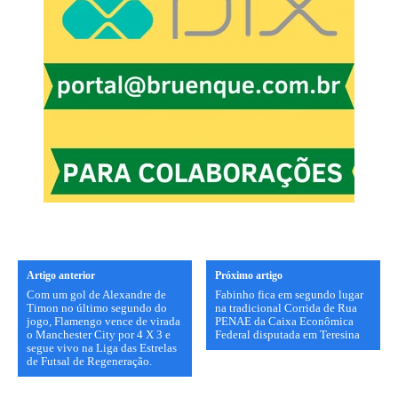
Artigo anterior
Próximo artigo
Com um gol de Alexandre de
Fabinho fica em segundo lugar
Timon no último segundo do
na tradicional Corrida de Rua
jogo, Flamengo vence de virada
PENAE da Caixa Econômica
o Manchester City por 4 X 3 e
Federal disputada em Teresina
segue vivo na Liga das Estrelas
de Futsal de Regeneração.