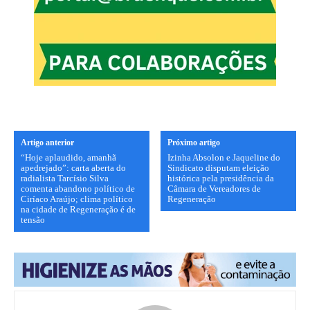
Artigo anterior
Próximo artigo
“Hoje aplaudido, amanhã
Izinha Absolon e Jaqueline do
apedrejado”: carta aberta do
Sindicato disputam eleição
radialista Tarcísio Silva
histórica pela presidência da
comenta abandono político de
Câmara de Vereadores de
Ciríaco Araújo; clima político
Regeneração
na cidade de Regeneração é de
tensão