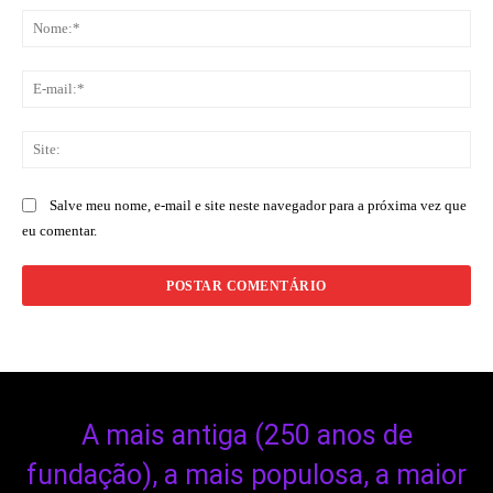
No
E-
mai
Sit
Salve meu nome, e-mail e site neste navegador para a próxima vez que
eu comentar.
A mais antiga (250 anos de
fundação), a mais populosa, a maior