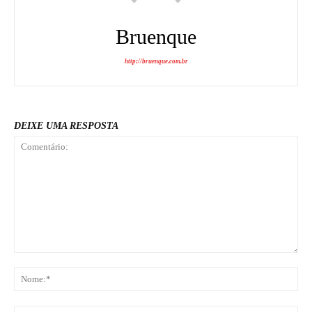
Bruenque
http://bruenque.com.br
DEIXE UMA RESPOSTA
Comentário:
No