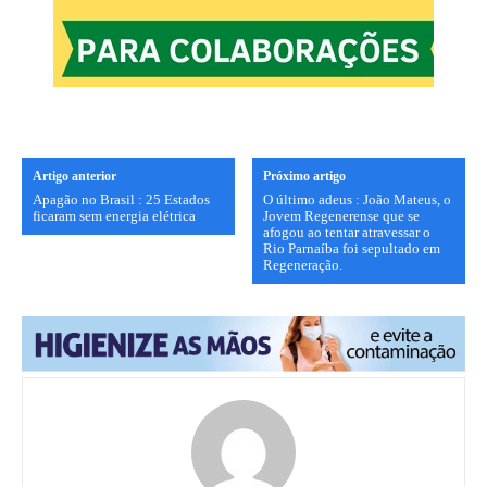
Artigo anterior
Próximo artigo
Apagão no Brasil : 25 Estados
O último adeus : João Mateus, o
ficaram sem energia elétrica
Jovem Regenerense que se
afogou ao tentar atravessar o
Rio Parnaíba foi sepultado em
Regeneração.