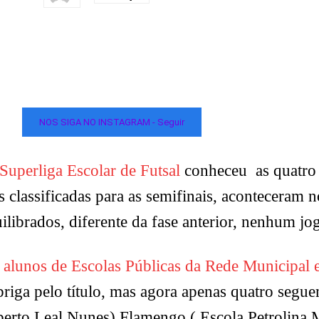
NOS SIGA NO INSTAGRAM - Seguir
Superliga Escolar de Futsal
conheceu as quatro 
s classificadas para as semifinais, aconteceram 
ibrados, diferente da fase anterior, nenhum jogo
 alunos de Escolas Públicas da Rede Municipal e
briga pelo título, mas agora apenas quatro segu
lberto Leal Nunes) Flamengo ( Escola Petrolin