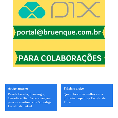
Artigo anterior
Próximo artigo
Panela Furada, Flamengo,
Quem foram os melhores da
Ousadia e Bico Seco avançam
primeira Superliga Escolar de
para as semifinais da Superliga
Futsal
Escolar de Futsal.