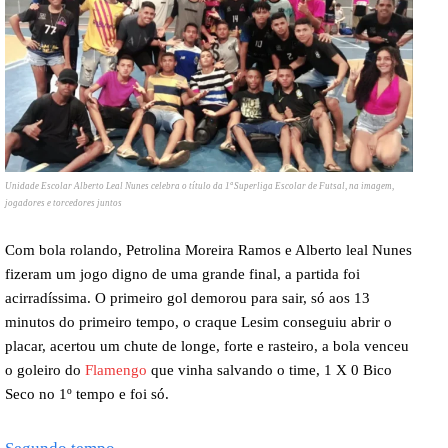
Unidade Escolar Alberto Leal Nunes celebra o título da 1ª Superliga Escolar de Futsal, na imagem,
jogadores e torcedores juntos
Com bola rolando, Petrolina Moreira Ramos e Alberto leal Nunes
fizeram um jogo digno de uma grande final, a partida foi
acirradíssima. O primeiro gol demorou para sair, só aos 13
minutos do primeiro tempo, o craque Lesim conseguiu abrir o
placar, acertou um chute de longe, forte e rasteiro, a bola venceu
o goleiro do
Flamengo
que vinha salvando o time, 1 X 0 Bico
Seco no 1º tempo e foi só.