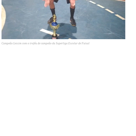
Campeão Lessim com o troféu de campeão da Superliga Escolar de Futsal