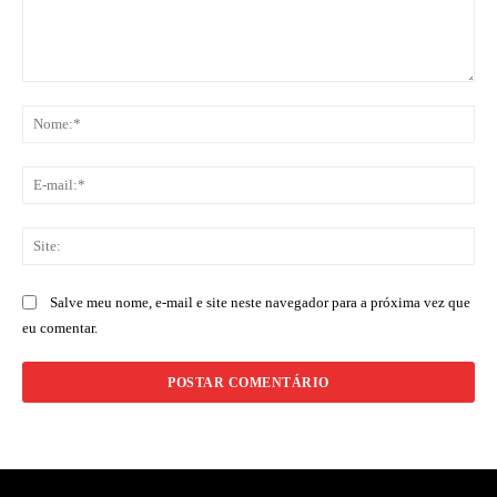
Comentário:
No
E-
mai
Sit
Salve meu nome, e-mail e site neste navegador para a próxima vez que
eu comentar.