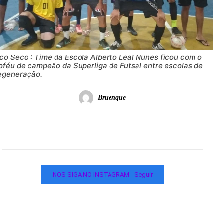
co Seco : Time da Escola Alberto Leal Nunes ficou com o
roféu de campeão da Superliga de Futsal entre escolas de
egeneração.
Bruenque
NOS SIGA NO INSTAGRAM - Seguir