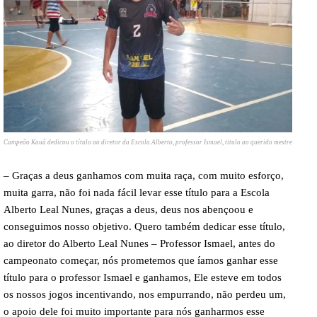
Campeão Kauã dedicou o título ao diretor da Escola Alberto, professor Ismael, titulo ao querido mestre
– Graças a deus ganhamos com muita raça, com muito esforço,
muita garra, não foi nada fácil levar esse título para a Escola
Alberto Leal Nunes, graças a deus, deus nos abençoou e
conseguimos nosso objetivo. Quero também dedicar esse título,
ao diretor do Alberto Leal Nunes – Professor Ismael, antes do
campeonato começar, nós prometemos que íamos ganhar esse
título para o professor Ismael e ganhamos, Ele esteve em todos
os nossos jogos incentivando, nos empurrando, não perdeu um,
o apoio dele foi muito importante para nós ganharmos esse