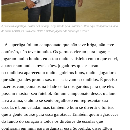
A primeira Superliga Escolar de Futsal foi organizada pelo Professor Elton, aqui ele aparece ao lado
do atleta Lessim, do Bico Seco, eleito o melhor jogador da Superliga Escolar.
– A superliga foi um campeonato que não teve briga, não teve
confusão, não teve tumulto. Os garotos vieram para jogar, e
jogaram muito bonito, eu estou muito satisfeito com o que eu vi,
apareceram muitas revelações, jogadores que estavam
escondidos: apareceram muitos goleiros bons, muitos jogadores
que são grandes promessas, mas estavam escondidos. É preciso
fazer os campeonatos na idade certa dos garotos para que eles
possam mostrar seu futebol. Em um campeonato desse, o aluno
lava a alma, o aluno se sente orgulhoso em representar sua
escola, é bom estudar, mas também é bom se divertir e foi isso
que a gente trouxe para essa garotada. Também quero agradecer
do fundo do coração a todos os diretores de escolas que
confiaram em mim para organizar essa Superliga, disse Elton