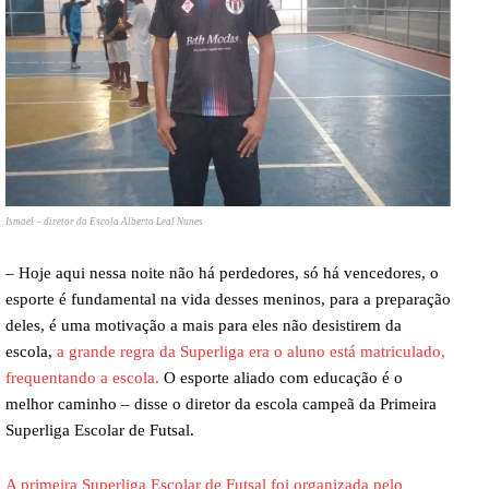
Ismael – diretor da Escola Alberto Leal Nunes
– Hoje aqui nessa noite não há perdedores, só há vencedores, o
esporte é fundamental na vida desses meninos, para a preparação
deles, é uma motivação a mais para eles não desistirem da
escola,
a grande regra da Superliga era o aluno está matriculado,
frequentando a escola.
O esporte aliado com educação é o
melhor caminho – disse o diretor da escola campeã da Primeira
Superliga Escolar de Futsal.
A primeira Superliga Escolar de Futsal foi organizada pelo