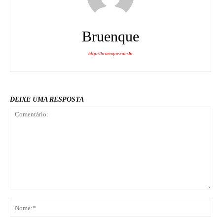
Bruenque
http://bruenque.com.br
DEIXE UMA RESPOSTA
Comentário:
No