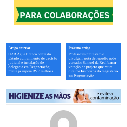
Artigo anterior
Próximo artigo
OAB Água Branca cobra do
Professores protestam e
Estado cumprimento de decisão
divulgam nota de repúdio após
judicial e instalação de
vereador Samuel da Real barrar
delegacia em Regeneração;
votação de projeto que retira
multa já supera R$ 7 milhões
direitos históricos do magistério
em Regeneração