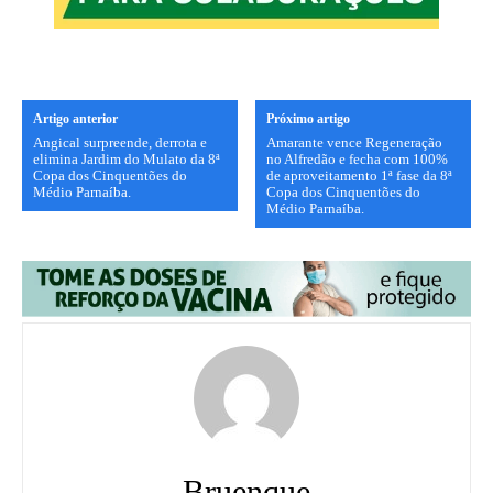
Artigo anterior
Próximo artigo
Angical surpreende, derrota e
Amarante vence Regeneração
elimina Jardim do Mulato da 8ª
no Alfredão e fecha com 100%
Copa dos Cinquentões do
de aproveitamento 1ª fase da 8ª
Médio Parnaíba.
Copa dos Cinquentões do
Médio Parnaíba.
Bruenque