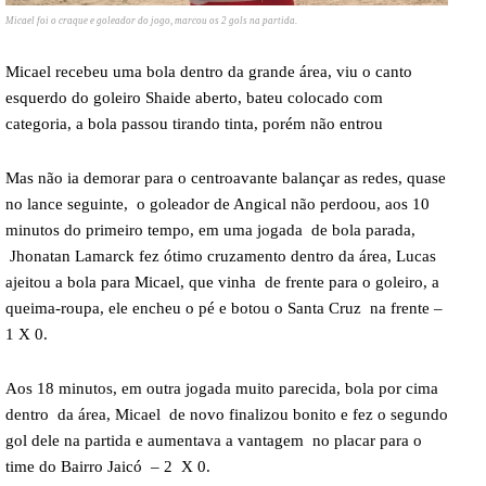
Micael foi o craque e goleador do jogo, marcou os 2 gols na partida.
Micael recebeu uma bola dentro da grande área, viu o canto
esquerdo do goleiro Shaide aberto, bateu colocado com
categoria, a bola passou tirando tinta, porém não entrou
Mas não ia demorar para o centroavante balançar as redes, quase
no lance seguinte, o goleador de Angical não perdoou, aos 10
minutos do primeiro tempo, em uma jogada de bola parada,
Jhonatan Lamarck fez ótimo cruzamento dentro da área, Lucas
ajeitou a bola para Micael, que vinha de frente para o goleiro, a
queima-roupa, ele encheu o pé e botou o Santa Cruz na frente –
1 X 0.
Aos 18 minutos, em outra jogada muito parecida, bola por cima
dentro da área, Micael de novo finalizou bonito e fez o segundo
gol dele na partida e aumentava a vantagem no placar para o
time do Bairro Jaicó – 2 X 0.