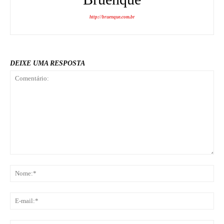
http://bruenque.com.br
DEIXE UMA RESPOSTA
Comentário:
No
E-
mai