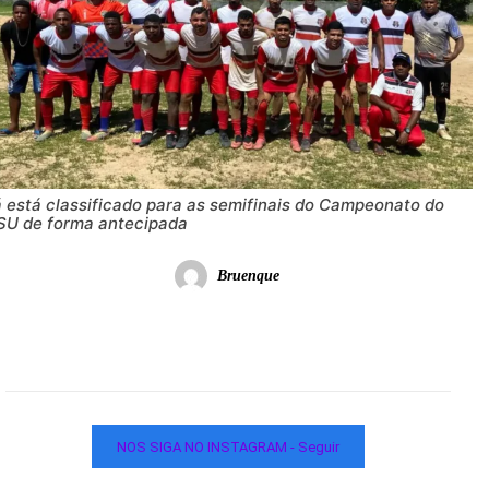
á está classificado para as semifinais do Campeonato do
SU de forma antecipada
Bruenque
NOS SIGA NO INSTAGRAM - Seguir