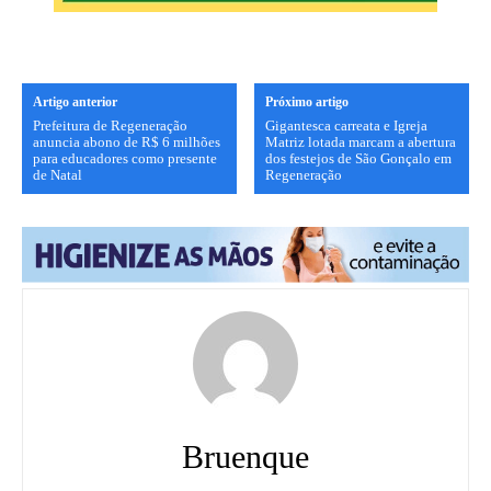
Artigo anterior
Próximo artigo
Prefeitura de Regeneração
Gigantesca carreata e Igreja
anuncia abono de R$ 6 milhões
Matriz lotada marcam a abertura
para educadores como presente
dos festejos de São Gonçalo em
de Natal
Regeneração
Bruenque