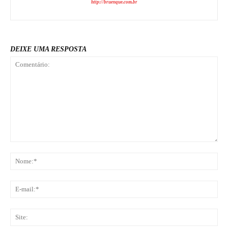
http://bruenque.com.br
DEIXE UMA RESPOSTA
Comentário:
No
E-
mai
Sit