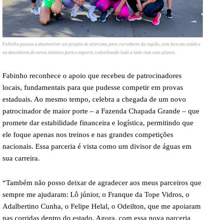
Fabinho passou a desenvolver um projeto de atletismo para corredores da região, com foco em saúde e
na descoberta de novos talentos para o esporte, trabalhando lado a lado com seus alunos.
Fabinho reconhece o apoio que recebeu de patrocinadores
locais, fundamentais para que pudesse competir em provas
estaduais. Ao mesmo tempo, celebra a chegada de um novo
patrocinador de maior porte – a Fazenda Chapada Grande – que
promete dar estabilidade financeira e logística, permitindo que
ele foque apenas nos treinos e nas grandes competições
nacionais. Essa parceria é vista como um divisor de águas em
sua carreira.
“Também não posso deixar de agradecer aos meus parceiros que
sempre me ajudaram: Lô júnior, o Franque da Tope Vidros, o
Adalbertino Cunha, o Felipe Helal, o Odeilton, que me apoiaram
nas corridas dentro do estado. Agora, com essa nova parceria