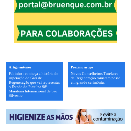
Artigo anterior
Próximo artigo
Fabinho : conheça a história de
Novos Conselheiros Tutelares
superação do Gari de
de Regeneração tomaram posse
Regeneração que vai representar
em grande cerimônia.
o Estado do Piauí na 98ª
Maratona Internacional de São
Silvestre