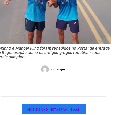
abinho e Manoel Filho foram recebidos no Portal de entrada
e Regeneração como os antigos gregos recebiam seus
róis olímpicos.
Bruenque
NOS SIGA NO INSTAGRAM - Seguir