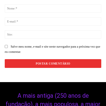
Comentário:
No
E-
mai
Sit
Salve meu nome, e-mail e site neste navegador para a próxima vez que
eu comentar.
A mais antiga (250 anos de
fundação), a mais populosa, a maior