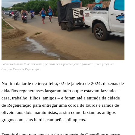
Fabinho e Manoel Filho desceram a pé, atrás de um paredão, com o povo atrás, até a praça São
Gonçalo, Centro de Regeneração.
No fim da tarde de terça-feira, 02 de janeiro de 2024, dezenas de
cidadãos regenerenses largaram tudo o que estavam fazendo –
casa, trabalho, filhos, amigos – e foram até a entrada da cidade
de Regeneração para entregar uma coroa de louros e ramos de
oliveira aos dois maratonistas, assim como faziam os antigos
gregos com seus heróis campeões olímpicos.
Depois de um voo que saiu do aeroporto de Guarulhos e quase