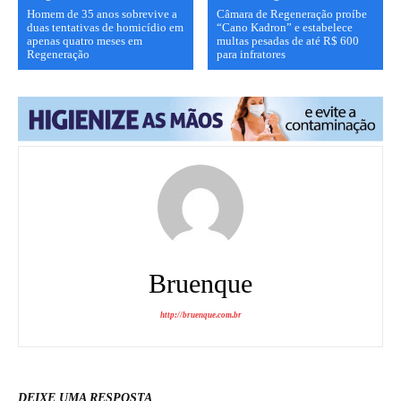
Homem de 35 anos sobrevive a
Câmara de Regeneração proíbe
duas tentativas de homicídio em
“Cano Kadron” e estabelece
apenas quatro meses em
multas pesadas de até R$ 600
Regeneração
para infratores
Bruenque
http://bruenque.com.br
DEIXE UMA RESPOSTA