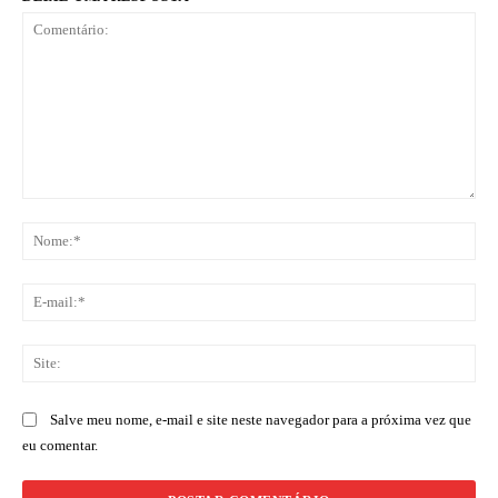
Comentário:
No
E-
mai
Sit
Salve meu nome, e-mail e site neste navegador para a próxima vez que
eu comentar.