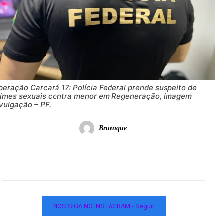
eração Carcará 17: Polícia Federal prende suspeito de
rimes sexuais contra menor em Regeneração, imagem
vulgação – PF.
Bruenque
NOS SIGA NO INSTAGRAM - Seguir