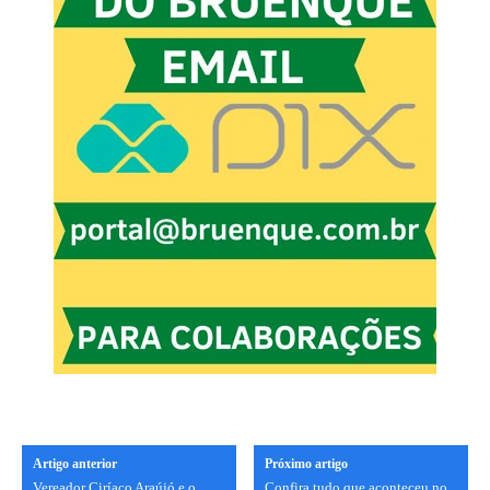
Artigo anterior
Próximo artigo
Vereador Ciríaco Araújó e o
Confira tudo que aconteceu no