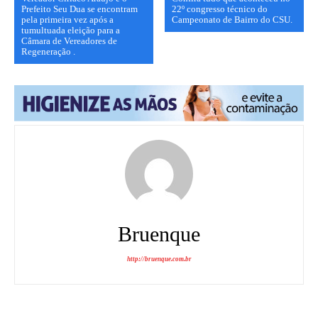
Prefeito Seu Dua se encontram
22º congresso técnico do
pela primeira vez após a
Campeonato de Bairro do CSU.
tumultuada eleição para a
Câmara de Vereadores de
Regeneração .
Bruenque
http://bruenque.com.br