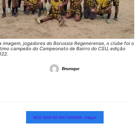
a imagem, jogadores do Borussia Regenerense, o clube foi o
ltimo campeão do Campeonato de Bairro do CSU, edição
022.
Bruenque
NOS SIGA NO INSTAGRAM - Seguir