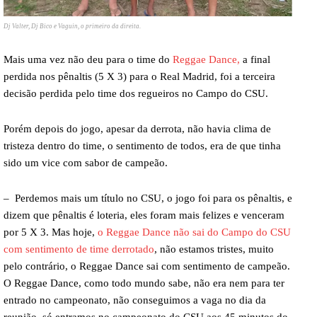
Dj Valter, Dj Bico e Vaguin, o primeiro da direita.
Mais uma vez não deu para o time do
Reggae Dance,
a final
perdida nos pênaltis (5 X 3) para o Real Madrid, foi a terceira
decisão perdida pelo time dos regueiros no Campo do CSU.
Porém depois do jogo, apesar da derrota, não havia clima de
tristeza dentro do time, o sentimento de todos, era de que tinha
sido um vice com sabor de campeão.
– Perdemos mais um título no CSU, o jogo foi para os pênaltis, e
dizem que pênaltis é loteria, eles foram mais felizes e venceram
por 5 X 3. Mas hoje,
o Reggae Dance não sai do Campo do CSU
com sentimento de time derrotado
, não estamos tristes, muito
pelo contrário, o Reggae Dance sai com sentimento de campeão.
O Reggae Dance, como todo mundo sabe, não era nem para ter
entrado no campeonato, não conseguimos a vaga no dia da
reunião, só entramos no campeonato do CSU aos 45 minutos do