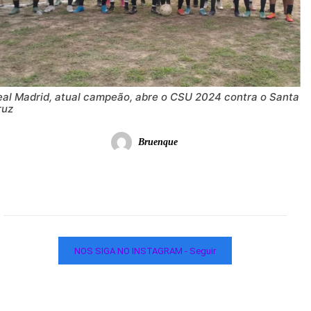
eal Madrid, atual campeão, abre o CSU 2024 contra o Santa
ruz
Bruenque
NOS SIGA NO INSTAGRAM - Seguir