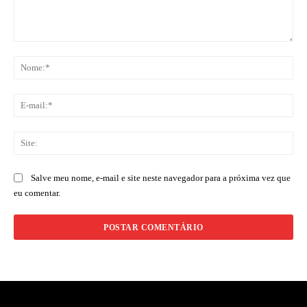
Comentário:
No
E-
mai
Sit
Salve meu nome, e-mail e site neste navegador para a próxima vez que
eu comentar.