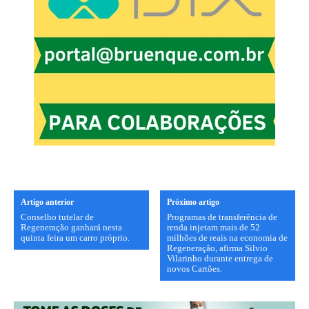
Artigo anterior
Próximo artigo
Conselho tutelar de
Programas de transferência de
Regeneração ganhará nesta
renda injetam mais de 52
quinta feira um carro próprio.
milhões de reais na economia de
Regeneração, afirma Silvio
Vilarinho durante entrega de
novos Cartões.