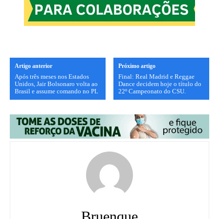
Artigo anterior
Próximo artigo
Após três meses nos Estados
Final: Real Madrid e Reggae
Unidos, Jair Bolsonaro volta ao
Dance decidem hoje o título do
Brasil e assume comando no PL
22º Campeonato do CSU.
Bruenque