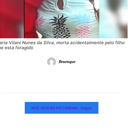
ria Vilani Nunes da Silva, morta acidentalmente pelo filho
ue esta foragido
Bruenque
NOS SIGA NO INSTAGRAM - Seguir