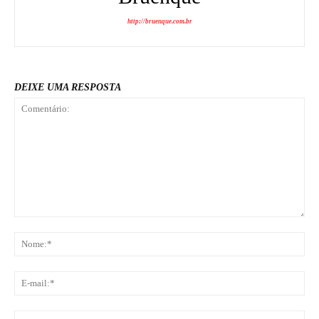
http://bruenque.com.br
DEIXE UMA RESPOSTA
Comentário:
No
E-
mai
Sit