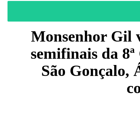
Monsenhor Gil v
semifinais da 8
São Gonçalo, 
c
COMPARTILH