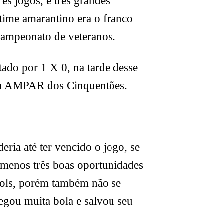
ês jogos, e três grandes
 time amarantino era o franco
 campeonato de veteranos.
tado por 1 X 0, na tarde desse
opa AMPAR dos Cinquentões.
ria até ter vencido o jogo, se
o menos três boas oportunidades
 gols, porém também não se
egou muita bola e salvou seu