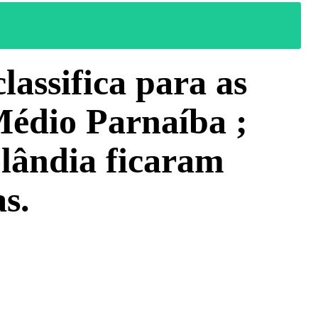
assifica para as
Médio Parnaíba ;
lândia ficaram
s.
WhatsApp