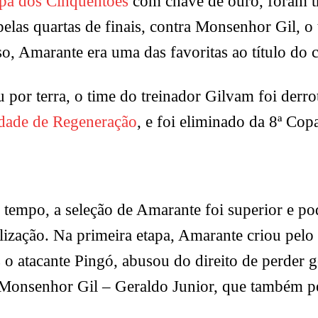
pa dos Cinquentões
com chave de ouro, foram tr
 pelas quartas de finais, contra Monsenhor Gil, o
sso, Amarante era uma das favoritas ao título do
 por terra, o time do treinador Gilvam foi derro
idade de Regeneração
, e foi eliminado da 8ª C
tempo, a seleção de Amarante foi superior e pode
alização. Na primeira etapa, Amarante criou pel
as o atacante Pingó, abusou do direito de perder
de Monsenhor Gil – Geraldo Junior, que também p