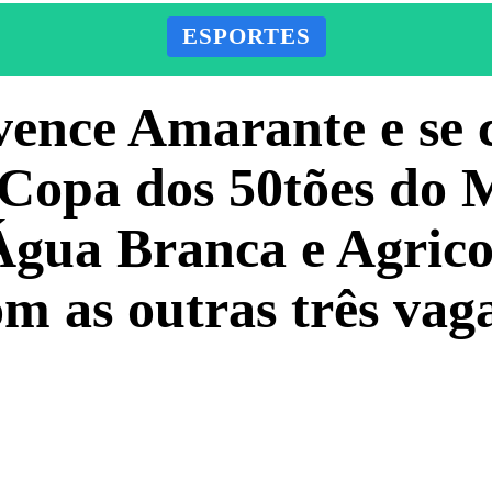
ESPORTES
ence Amarante e se cl
ª Copa dos 50tões do 
Água Branca e Agrico
om as outras três vaga
Facebook
X
Pinterest
ADO